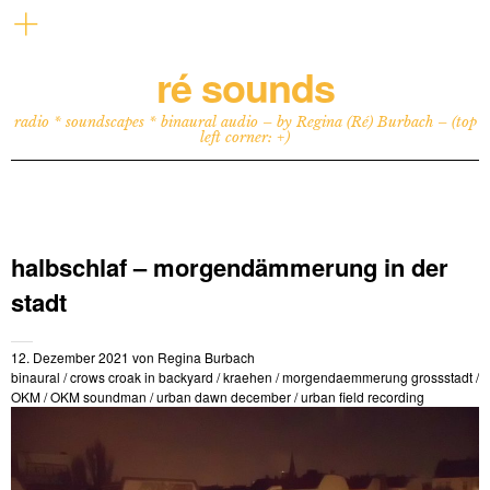
ré sounds
radio * soundscapes * binaural audio – by Regina (Ré) Burbach – (top
left corner: +)
halbschlaf – morgendämmerung in der
stadt
12. Dezember 2021
von
Regina Burbach
binaural
/
crows croak in backyard
/
kraehen
/
morgendaemmerung grossstadt
/
OKM
/
OKM soundman
/
urban dawn december
/
urban field recording