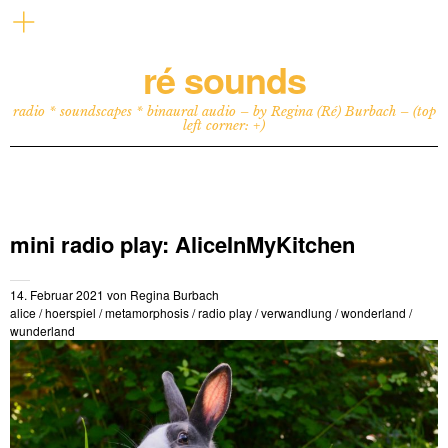
ré sounds
radio * soundscapes * binaural audio – by Regina (Ré) Burbach – (top
left corner: +)
mini radio play: AliceInMyKitchen
14. Februar 2021
von
Regina Burbach
alice
/
hoerspiel
/
metamorphosis
/
radio play
/
verwandlung
/
wonderland
/
wunderland