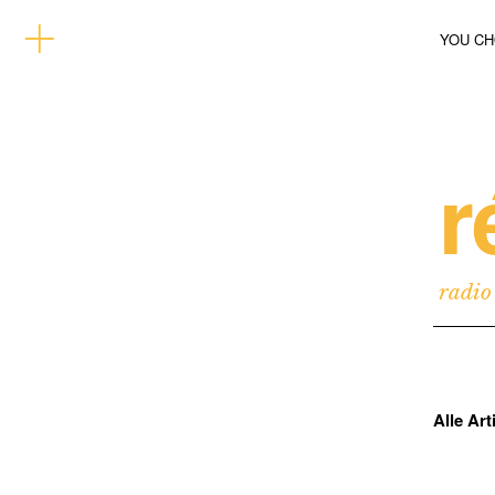
YOU C
r
radio
Alle Ar