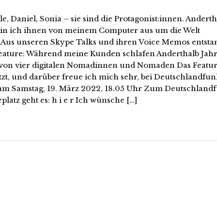
le, Daniel, Sonia – sie sind die Protagonist:innen. Andert
bin ich ihnen von meinem Computer aus um die Welt
t.Aus unseren Skype Talks und ihren Voice Memos entsta
eature: Während meine Kunden schlafen Anderthalb Jah
von vier digitalen Nomadinnen und Nomaden Das Featu
etzt, und darüber freue ich mich sehr, bei Deutschlandfu
am Samstag, 19. März 2022, 18.05 Uhr Zum Deutschland
platz geht es: h i e r Ich wünsche […]