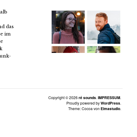
halb
nd das
re im
re
nk
funk-
Copyright © 2026
ré sounds
IMPRESSUM
Proudly powered by
WordPress
Theme: Cocoa von
Elmastudio