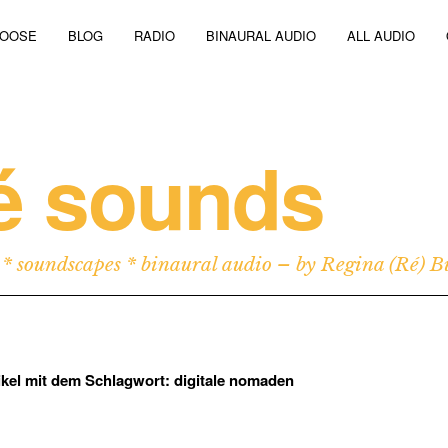
HOOSE
BLOG
RADIO
BINAURAL AUDIO
ALL AUDIO
é sounds
 * soundscapes * binaural audio – by Regina (Ré) Bur
tikel mit dem Schlagwort:
digitale nomaden